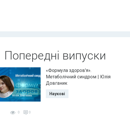
Попередні випуски
«Формула здоров'я».
Метаболічний синдром | Юлія
Довганик
Наукові
0
0