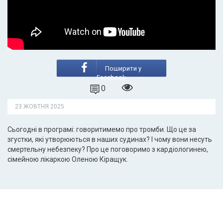
Поширити у
Facebook
0
23 ЖОВТНЯ 2025
Сьогодні в програмі: говоритимемо про тромби. Що це за
згустки, які утворюються в наших судинах? І чому вони несуть
смертельну небезпеку? Про це поговоримо з кардіологинею,
сімейною лікаркою Оленою Кіращук.