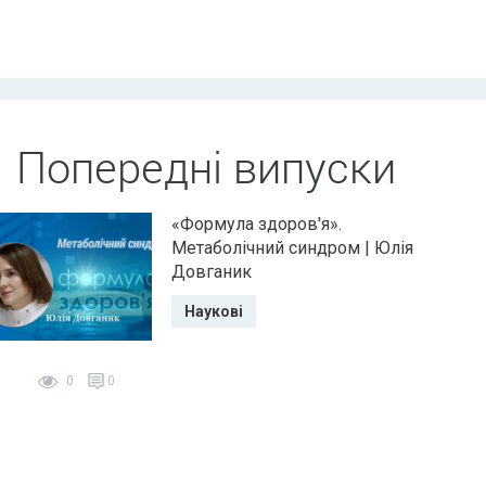
Попередні випуски
«Формула здоров'я».
Метаболічний синдром | Юлія
Довганик
Наукові
0
0