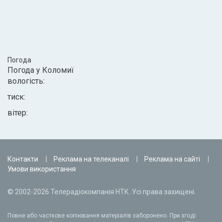
Погода
Погода у
Коломиї
вологість:
тиск:
вітер:
Контакти
Реклама на телеканалі
Реклама на сайті
Умови використання
© 2002-2026 Телерадіокомпанія НТК. Усі права захищені.
Повне або часткове копіювання матеріалів заборонено. При згоді