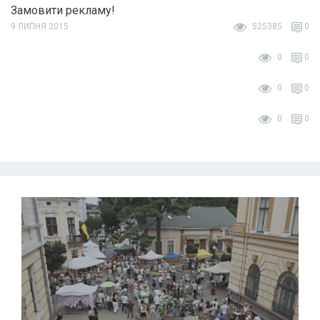
Замовити рекламу!
9 ЛИПНЯ 2015
525385
0
0
0
0
0
0
0