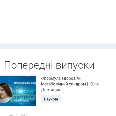
Попередні випуски
«Формула здоров'я».
Метаболічний синдром | Юлія
Довганик
Наукові
0
0