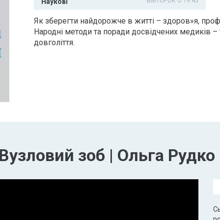
ВІВТОРОК О 19:45
Наукові
Як зберегти найдорожче в житті – здоров»я, профі
Народні методи та поради досвідчених медиків –
довголіття.
Вузловий зоб | Ольга Рудко
Сь
ро