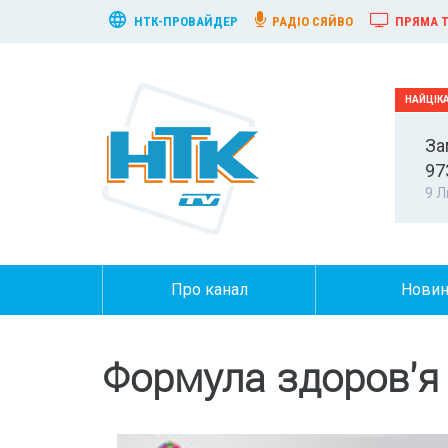
НТК-ПРОВАЙДЕР
РАДІО СЯЙВО
ПРЯМА Т
За
97
9 Л
Про канал
Нови
Формула здоров'я