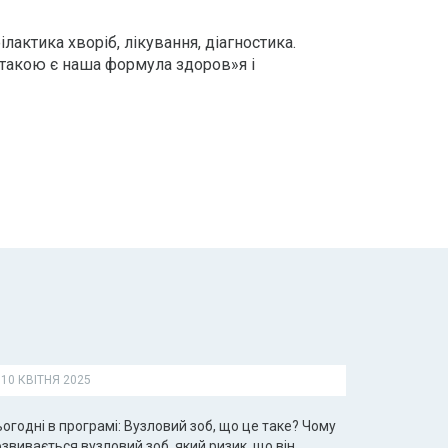
лактика хворіб, лікування, діагностика.
 такою є наша формула здоров»я і
10 КВІТНЯ 2025
огодні в програмі: Вузловий зоб, що це таке? Чому
звивається вузловий зоб, який ризик, що він