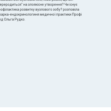
ереродиться" на злоякісне утворення? Чи існує
рофілактика розвитку вузлового зобу? розповіла
ікарка-ендокринологиня медичної практики Профі
ед Ольга Рудко.