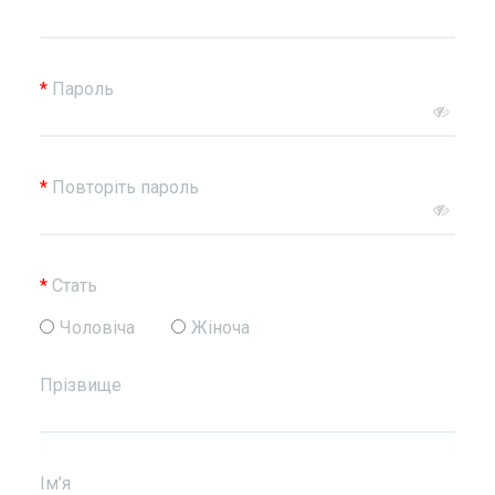
*
Пароль
*
Повторіть пароль
*
Стать
Чоловiча
Жіноча
Прізвище
Iм’я