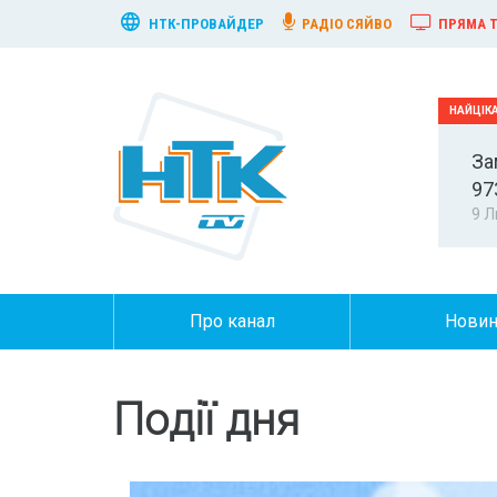
НТК-ПРОВАЙДЕР
РАДІО СЯЙВО
ПРЯМА Т
За
97
9 Л
Про канал
Нови
Події дня