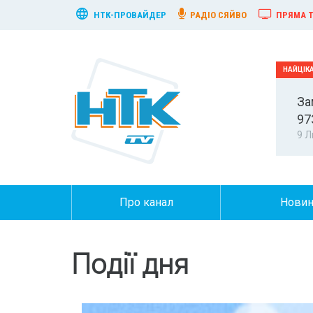
НТК-ПРОВАЙДЕР
РАДІО СЯЙВО
ПРЯМА Т
За
97
9 Л
Про канал
Нови
Події дня