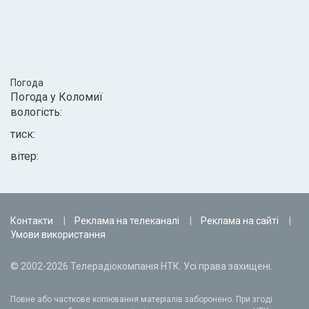
Погода
Погода у
Коломиї
вологість:
тиск:
вітер:
Контакти
Реклама на телеканалі
Реклама на сайті
Умови використання
© 2002-2026 Телерадіокомпанія НТК. Усі права захищені.
Повне або часткове копіювання матеріалів заборонено. При згоді