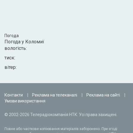
Погода
Погода у
Коломиї
вологість:
тиск:
вітер:
Контакти
Реклама на телеканалі
Реклама на сайті
Умови використання
© 2002-2026 Телерадіокомпанія НТК. Усі права захищені.
Повне або часткове копіювання матеріалів заборонено. При згоді