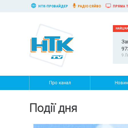
НТК-ПРОВАЙДЕР
РАДІО СЯЙВО
ПРЯМА Т
За
97
9 Л
Про канал
Нови
Події дня