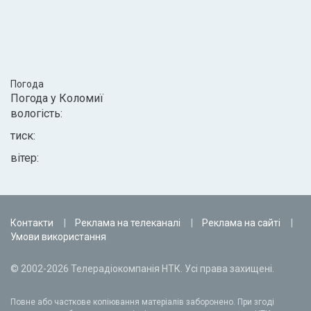
Погода
Погода у
Коломиї
вологість:
тиск:
вітер:
Контакти
Реклама на телеканалі
Реклама на сайті
Умови використання
© 2002-2026 Телерадіокомпанія НТК. Усі права захищені.
Повне або часткове копіювання матеріалів заборонено. При згоді