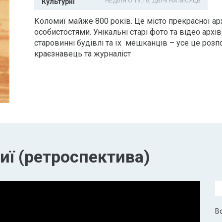
НЕДІЛЯ О 19:10, ДВІЧІ НА МІСЯЦЬ
Культурні
Коломиї майже 800 років. Це місто прекрасної ар
особистостями. Унікальні старі фото та відео архів
старовинні будівлі та їх мешканців – усе це розп
краєзнавець та журналіст
иї (ретроспектива)
Во