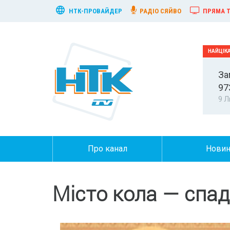
НТК-ПРОВАЙДЕР
РАДІО СЯЙВО
ПРЯМА Т
За
97
9 Л
Про канал
Нови
Місто кола — спад