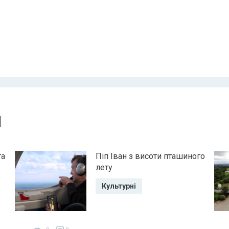
и
га
Піп Іван з висоти пташиного
лету
Культурні