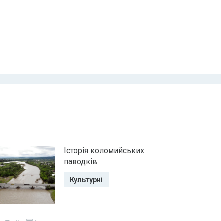
Історія коломийських
паводків
Культурні