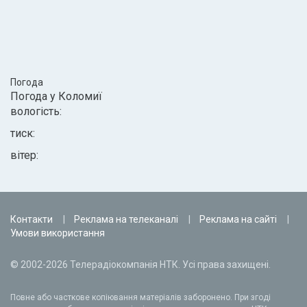
Погода
Погода у
Коломиї
вологість:
тиск:
вітер:
Контакти
Реклама на телеканалі
Реклама на сайті
Умови використання
© 2002-2026 Телерадіокомпанія НТК. Усі права захищені.
Повне або часткове копіювання матеріалів заборонено. При згоді