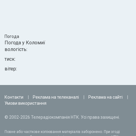
Погода
Погода у
Коломиї
вологість:
тиск:
вітер:
Контакти
Реклама на телеканалі
Реклама на сайті
Умови використання
© 2002-2026 Телерадіокомпанія НТК. Усі права захищені.
Повне або часткове копіювання матеріалів заборонено. При згоді