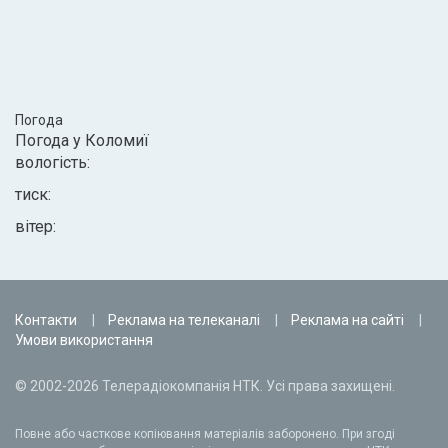
Погода
Погода у
Коломиї
вологість:
тиск:
вітер:
Контакти
Реклама на телеканалі
Реклама на сайті
Умови використання
© 2002-2026 Телерадіокомпанія НТК. Усі права захищені.
Повне або часткове копіювання матеріалів заборонено. При згоді