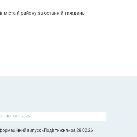
ї міста й району за останній тиждень
28 ЛЮТОГО 2026
формаційний випуск «Події тижня» за 28.02.26