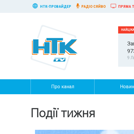
НТК-ПРОВАЙДЕР
РАДІО СЯЙВО
ПРЯМА Т
За
97
9 Л
Про канал
Нови
Події тижня