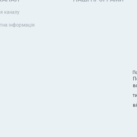
я каналу
тна інформація
П
П
в
т
ві