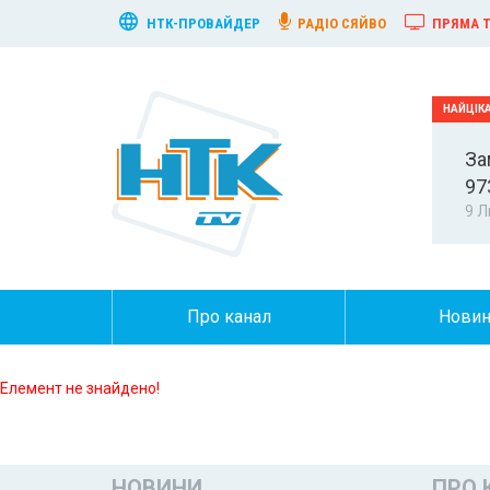
НТК-ПРОВАЙДЕР
РАДІО СЯЙВО
ПРЯМА Т
За
97
9 Л
Про канал
Нови
Елемент не знайдено!
НОВИНИ
ПРО 