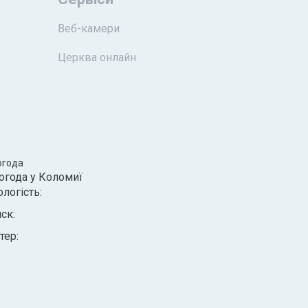
Веб-камери
Церква онлайн
огода
огода у
Коломиї
ологість:
иск:
тер: