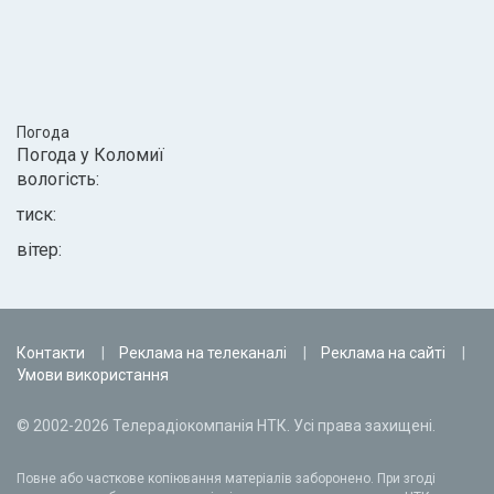
Погода
Погода у
Коломиї
вологість:
тиск:
вітер:
Контакти
Реклама на телеканалі
Реклама на сайті
Умови використання
© 2002-2026 Телерадіокомпанія НТК. Усі права захищені.
Повне або часткове копіювання матеріалів заборонено. При згоді