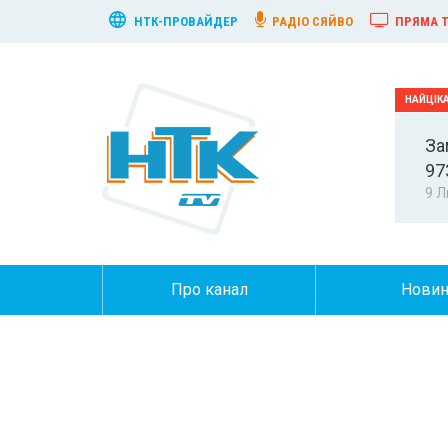
НТК-ПРОВАЙДЕР
РАДІО СЯЙВО
ПРЯМА Т
За
97
9 Л
Про канал
Нови