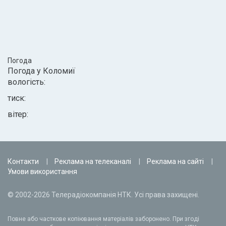
Погода
Погода у
Коломиї
вологість:
тиск:
вітер:
Контакти
Реклама на телеканалі
Реклама на сайті
Умови використання
© 2002-2026 Телерадіокомпанія НТК. Усі права захищені.
Повне або часткове копіювання матеріалів заборонено. При згоді