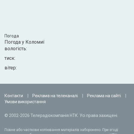
Погода
Погода у
Коломиї
вологість:
тиск:
вітер:
Контакти
Реклама на телеканалі
Реклама на сайті
Умови використання
© 2002-2026 Телерадіокомпанія НТК. Усі права захищені.
Повне або часткове копіювання матеріалів заборонено. При згоді