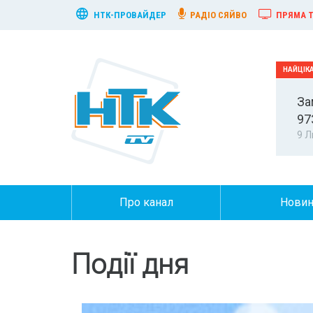
НТК-ПРОВАЙДЕР
РАДІО СЯЙВО
ПРЯМА Т
За
97
9 Л
Про канал
Нови
Події дня