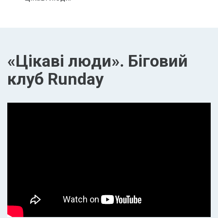
«Цікаві люди». Біговий
клуб Runday