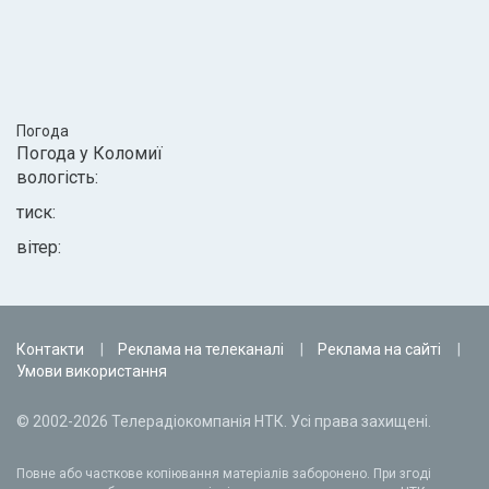
Погода
Погода у
Коломиї
вологість:
тиск:
вітер:
Контакти
Реклама на телеканалі
Реклама на сайті
Умови використання
© 2002-2026 Телерадіокомпанія НТК. Усі права захищені.
Повне або часткове копіювання матеріалів заборонено. При згоді