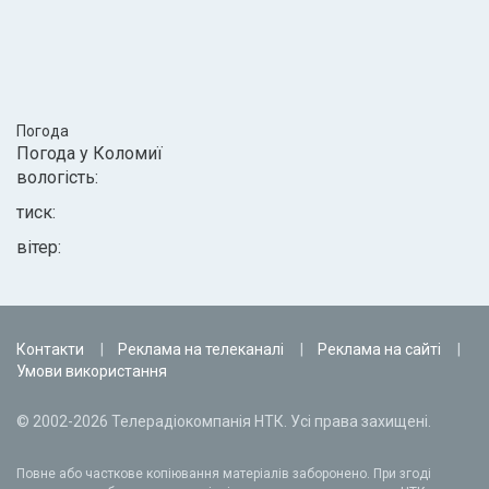
Погода
Погода у
Коломиї
вологість:
тиск:
вітер:
Контакти
Реклама на телеканалі
Реклама на сайті
Умови використання
© 2002-2026 Телерадіокомпанія НТК. Усі права захищені.
Повне або часткове копіювання матеріалів заборонено. При згоді