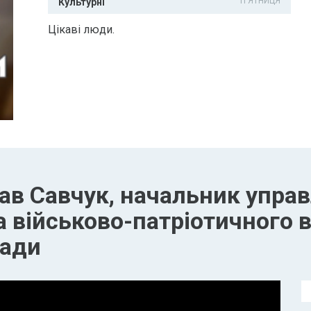
П'ЯТНИЦЯ
Культурні
Цікаві люди.
ав Савчук, начальник управ
а військово-патріотичного 
ради