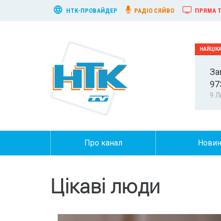
НТК-ПРОВАЙДЕР
РАДІО СЯЙВО
ПРЯМА Т
За
97
9 Л
Про канал
Нови
Цікаві люди