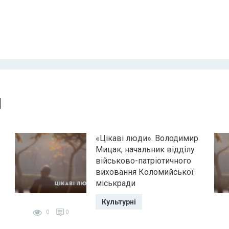
и
«Цікаві люди». Володимир
Мицак, начальник відділу
військово-патріотичного
виховання Коломийської
міськради
Культурні
0
0