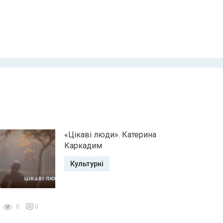
«Цікаві люди». Катерина
Каркадим
Культурні
0
0
0