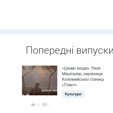
Попередні випуск
«Цікаві люди». Леся
Машталер, керівниця
Коломийської станиці
«Пласт»
Культурні
0
0