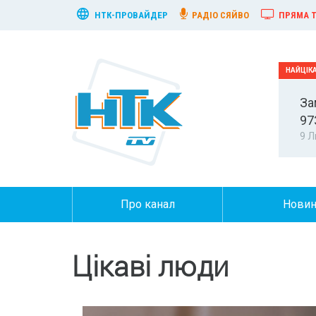
НТК-ПРОВАЙДЕР
РАДІО СЯЙВО
ПРЯМА Т
За
97
9 Л
Про канал
Нови
Цікаві люди