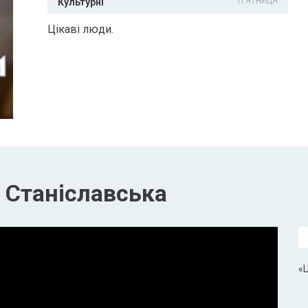
П'ЯТНИЦЯ
Культурні
Цікаві люди.
 Станіславська
«