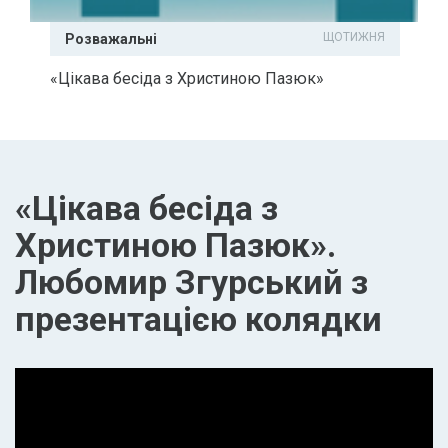
ЩОТИЖНЯ
Розважальні
«Цікава бесіда з Христиною Пазюк»
«Цікава бесіда з
Христиною Пазюк».
Любомир Згурський з
презентацією колядки