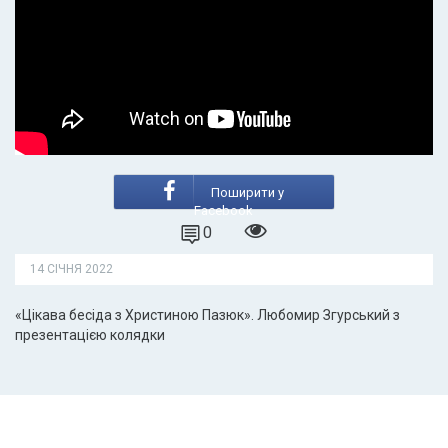
Поширити у
Facebook
0
14 СІЧНЯ 2022
«Цікава бесіда з Христиною Пазюк». Любомир Згурський з
презентацією колядки