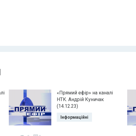
и
лі
«Прямий ефір» на каналі
НТК. Андрій Куничак
(14.12.23)
Інформаційні