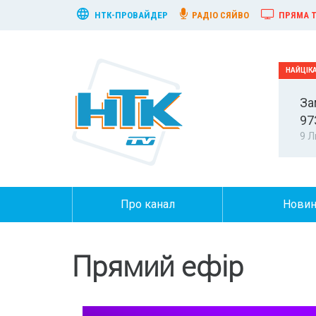
НТК-ПРОВАЙДЕР
РАДІО СЯЙВО
ПРЯМА Т
За
97
9 Л
Про канал
Нови
Прямий ефір