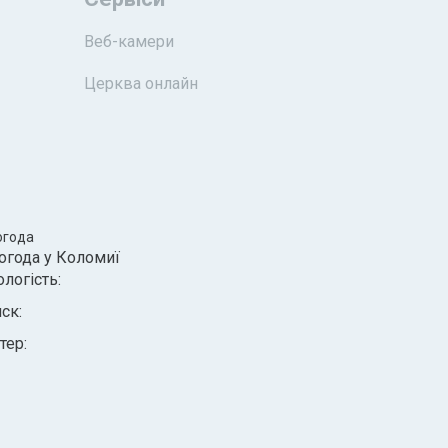
Веб-камери
Церква онлайн
огода
огода у
Коломиї
ологість:
иск:
тер: