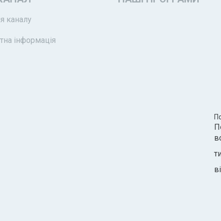
я каналу
тна інформація
П
П
в
т
ві