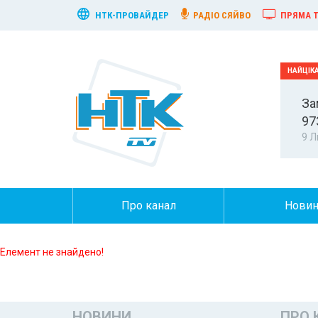
НТК-ПРОВАЙДЕР
РАДІО СЯЙВО
ПРЯМА Т
За
97
9 Л
Про канал
Нови
Елемент не знайдено!
НОВИНИ
ПРО 