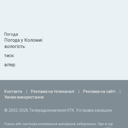
Погода
Погода у
Коломиї
вологість:
тиск:
вітер:
Контакти
Реклама на телеканалі
Реклама на сайті
Умови використання
© 2002-2026 Телерадіокомпанія НТК. Усі права захищені.
Повне або часткове копіювання матеріалів заборонено. При згоді