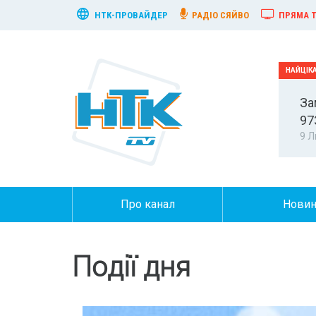
НТК-ПРОВАЙДЕР
РАДІО СЯЙВО
ПРЯМА Т
За
97
9 Л
Про канал
Нови
Події дня