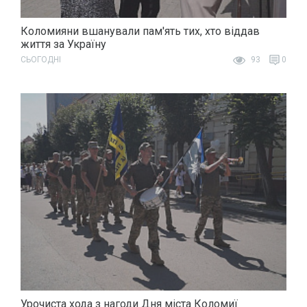
Коломияни вшанували пам'ять тих, хто віддав
життя за Україну
СЬОГОДНІ
93
0
Урочиста хода з нагоди Дня міста Коломиї