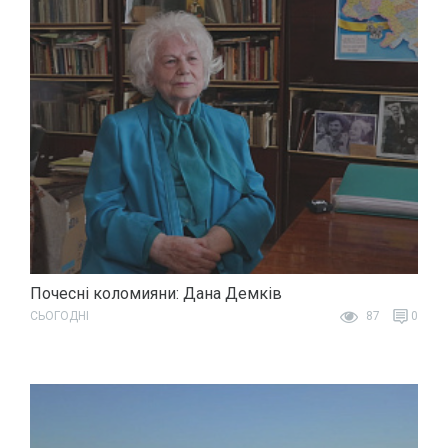
Почесні коломияни: Дана Демків
СЬОГОДНІ
87
0