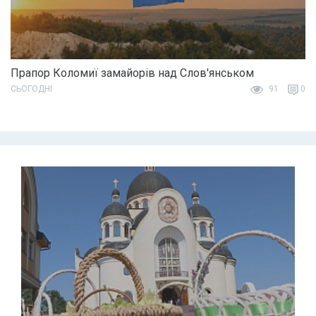
Прапор Коломиї замайорів над Слов'янськом
СЬОГОДНІ
91
0