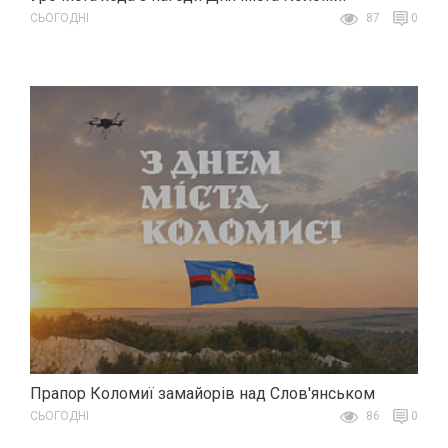
СЬОГОДНІ
87
0
Прапор Коломиї замайорів над Слов'янськом
СЬОГОДНІ
86
0