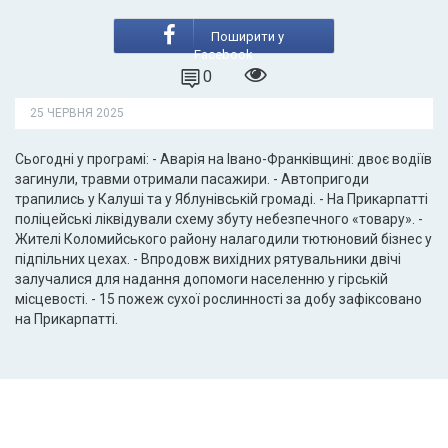
Поширити у
Facebook
0
25 ЧЕРВНЯ 2025
Сьогодні у програмі: - Аварія на Івано-Франківщині: двоє водіїв
загинули, травми отримали пасажири. - Автопригоди
трапились у Калуші та у Яблунівській громаді. - На Прикарпатті
поліцейські ліквідували схему збуту небезпечного «товару». -
Жителі Коломийського району налагодили тютюновий бізнес у
підпільних цехах. - Впродовж вихідних рятувальники двічі
залучалися для надання допомоги населенню у гірській
місцевості. - 15 пожеж сухої рослинності за добу зафіксовано
на Прикарпатті.