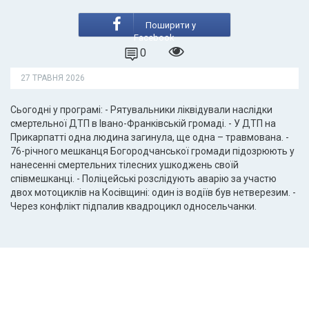
Поширити у
Facebook
0
27 ТРАВНЯ 2026
Сьогодні у програмі: - Рятувальники ліквідували наслідки
смертельної ДТП в Івано-Франківській громаді. - У ДТП на
Прикарпатті одна людина загинула, ще одна – травмована. -
76-річного мешканця Богородчанської громади підозрюють у
нанесенні смертельних тілесних ушкоджень своїй
співмешканці. - Поліцейські розслідують аварію за участю
двох мотоциклів на Косівщині: один із водіїв був нетверезим. -
Через конфлікт підпалив квадроцикл односельчанки.