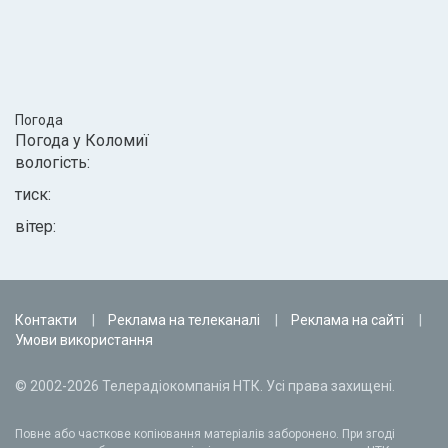
Погода
Погода у
Коломиї
вологість:
тиск:
вітер:
Контакти
Реклама на телеканалі
Реклама на сайті
Умови використання
© 2002-2026 Телерадіокомпанія НТК. Усі права захищені.
Повне або часткове копіювання матеріалів заборонено. При згоді