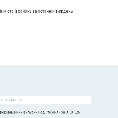
ї міста й району за останній тиждень
31 СІЧНЯ 2026
формаційний випуск «Події тижня» за 31.01.26