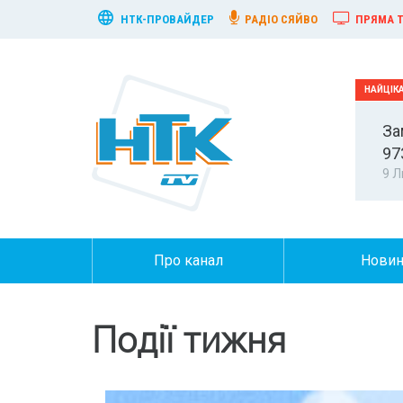
НТК-ПРОВАЙДЕР
РАДІО СЯЙВО
ПРЯМА Т
За
97
9 Л
Про канал
Нови
Події тижня