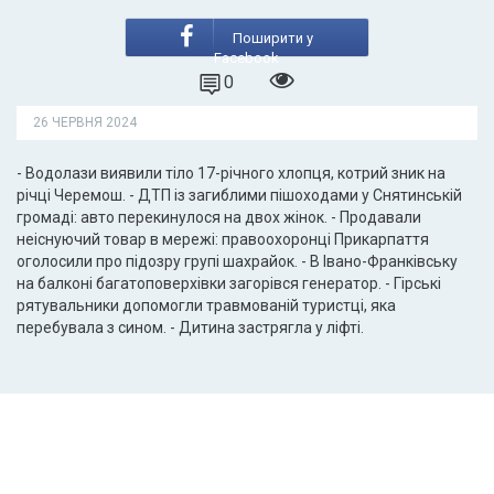
Поширити у
Facebook
0
26 ЧЕРВНЯ 2024
- Водолази виявили тіло 17-річного хлопця, котрий зник на
річці Черемош. - ДТП із загиблими пішоходами у Снятинській
громаді: авто перекинулося на двох жінок. - Продавали
неіснуючий товар в мережі: правоохоронці Прикарпаття
оголосили про підозру групі шахрайок. - В Івано-Франківську
на балконі багатоповерхівки загорівся генератор. - Гірські
рятувальники допомогли травмованій туристці, яка
перебувала з сином. - Дитина застрягла у ліфті.