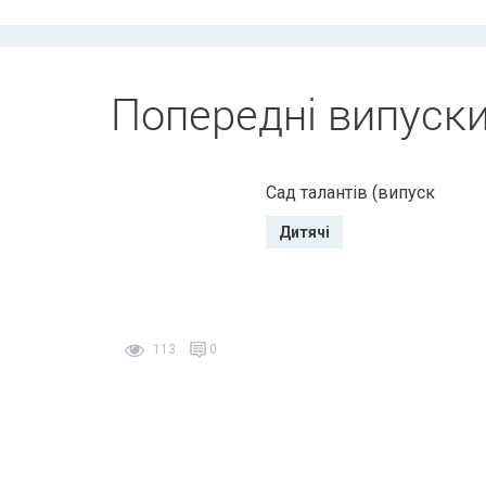
Попередні випуск
Сад талантів (випуск
Дитячі
113
0