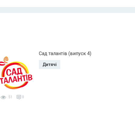
Сад талантів (випуск 4)
Дитячі
51
0
41