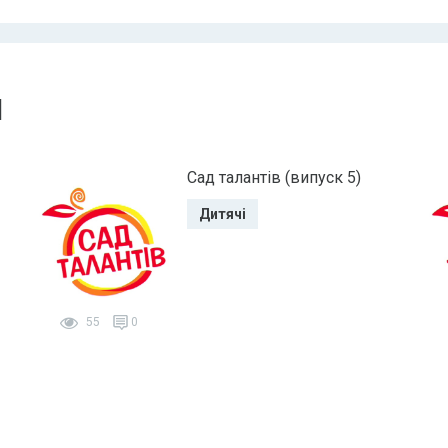
и
Сад талантів (випуск 5)
Дитячі
55
0