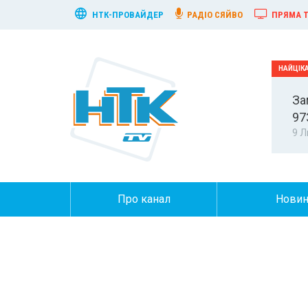
НТК-ПРОВАЙДЕР
РАДІО СЯЙВО
ПРЯМА Т
За
97
9 Л
Про канал
Нови