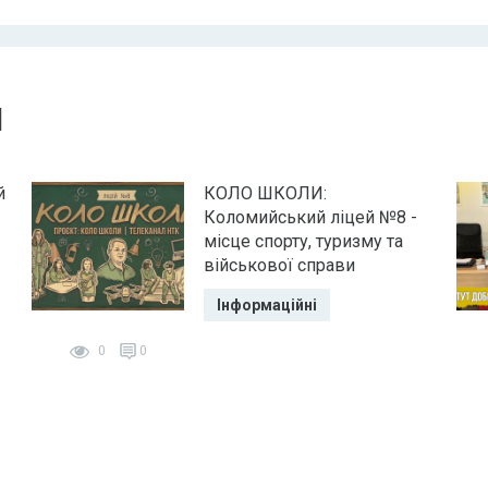
и
й
КОЛО ШКОЛИ:
-
Коломийський ліцей №8 -
місце спорту, туризму та
військової справи
Інформаційні
0
0