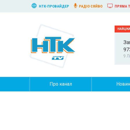
НТК-ПРОВАЙДЕР
РАДІО СЯЙВО
ПРЯМА Т
За
97
9 Л
Про канал
Нови