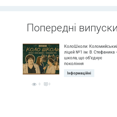
Попередні випуск
КолоШколи: Коломийськи
ліцей №1 ім. В. Стефаника 
школа, що об'єднує
покоління
Інформаційні
0
0