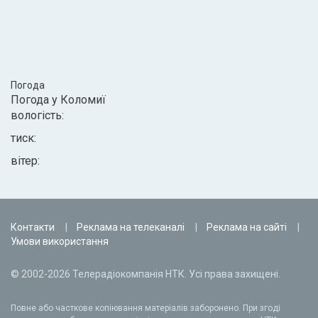
Погода
Погода у
Коломиї
вологість:
тиск:
вітер:
Контакти
Реклама на телеканалі
Реклама на сайті
Умови використання
© 2002-2026 Телерадіокомпанія НТК. Усі права захищені.
Повне або часткове копіювання матеріалів заборонено. При згоді