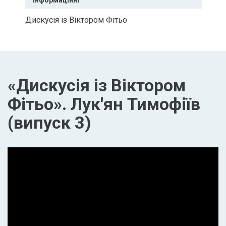
Інформаційні
Дискусія із Віктором Фітьо
«Дискусія із Віктором
Фітьо». Лук'ян Тимофіїв
(випуск 3)