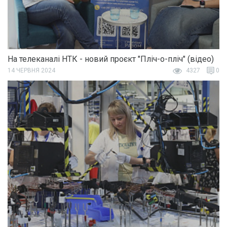
На телеканалі НТК - новий проєкт "Пліч-о-пліч" (відео)
14 ЧЕРВНЯ 2024
4327
0