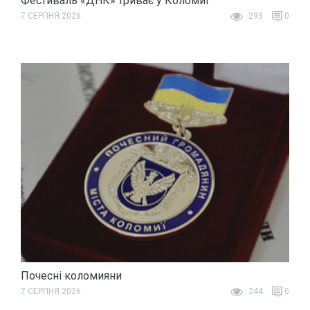
Фестиваль «ДНК» триває у Коломиї
7 СЕРПНЯ 2026
293
0
Почесні коломияни
7 СЕРПНЯ 2026
244
0