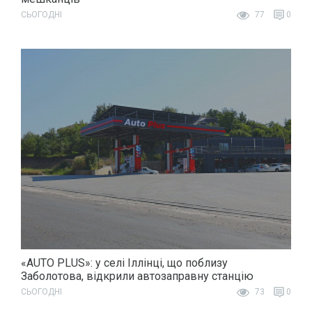
СЬОГОДНІ
77
0
«AUTO PLUS»: у селі Іллінці, що поблизу
Заболотова, відкрили автозаправну станцію
СЬОГОДНІ
73
0