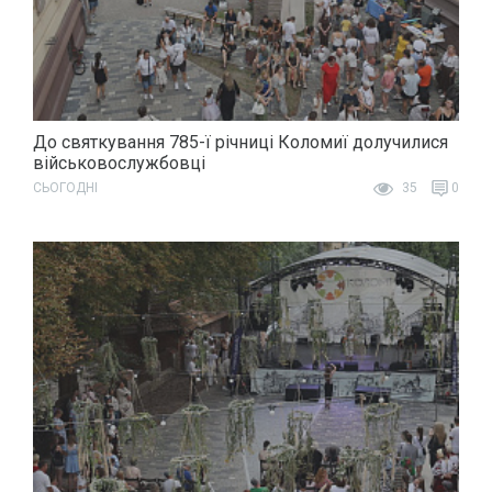
До святкування 785-ї річниці Коломиї долучилися
військовослужбовці
СЬОГОДНІ
35
0