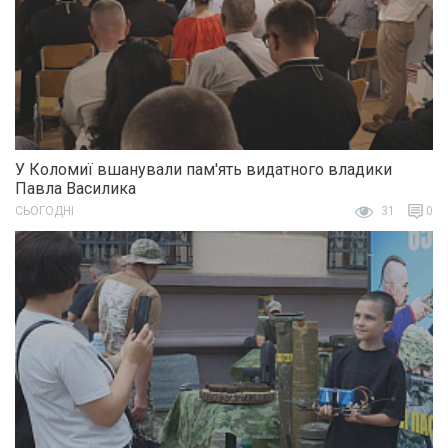
У Коломиї вшанували пам'ять видатного владики
Павла Василика
СЬОГОДНІ
31
0