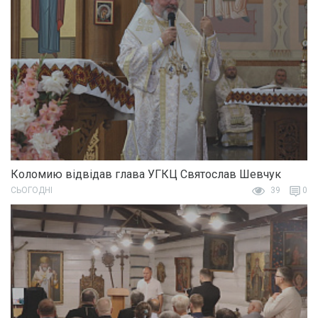
Коломию відвідав глава УГКЦ Святослав Шевчук
СЬОГОДНІ
39
0