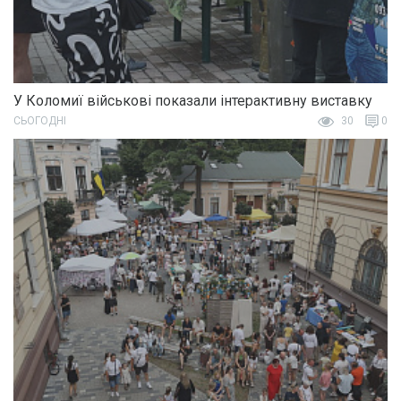
У Коломиї військові показали інтерактивну виставку
СЬОГОДНІ
30
0