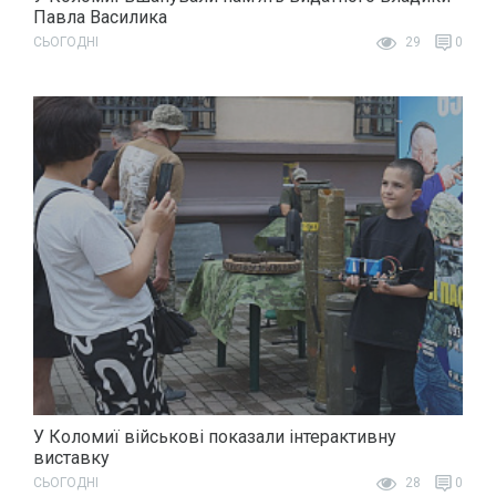
Павла Василика
СЬОГОДНІ
29
0
У Коломиї військові показали інтерактивну
виставку
СЬОГОДНІ
28
0