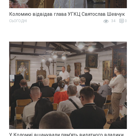
Коломию відвідав глава УГКЦ Святослав Шевчук
СЬОГОДНІ
34
0
У Коломиї вшанували пам'ять видатного владики