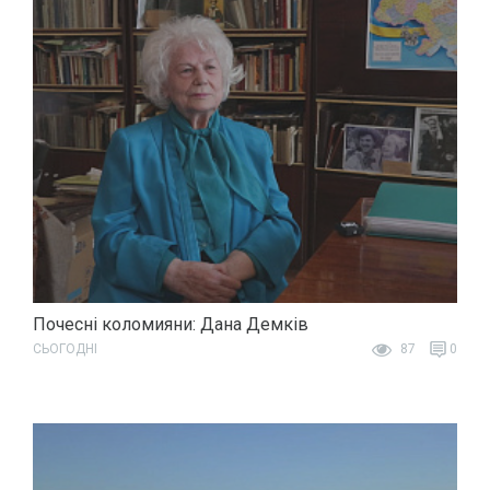
Почесні коломияни: Дана Демків
СЬОГОДНІ
87
0