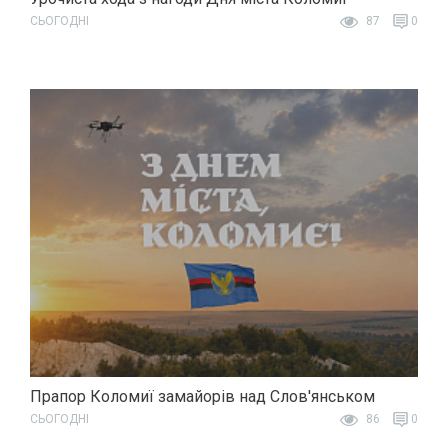
СЬОГОДНІ
87
0
Прапор Коломиї замайорів над Слов'янськом
СЬОГОДНІ
86
0