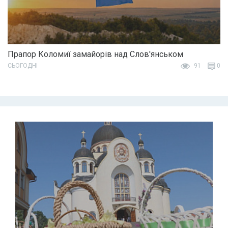
Прапор Коломиї замайорів над Слов'янськом
СЬОГОДНІ
91
0