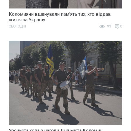
Коломияни вшанували пам'ять тих, хто віддав
життя за Україну
СЬОГОДНІ
93
0
Урочиста хода з нагоди Дня міста Коломиї