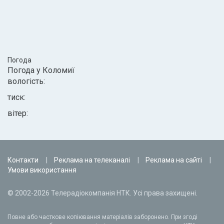
Погода
Погода у
Коломиї
вологість:
тиск:
вітер:
Контакти
Реклама на телеканалі
Реклама на сайті
Умови використання
© 2002-2026 Телерадіокомпанія НТК. Усі права захищені.
Повне або часткове копіювання матеріалів заборонено. При згоді