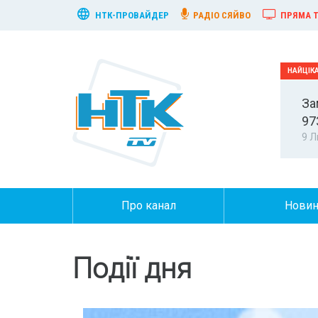
НТК-ПРОВАЙДЕР
РАДІО СЯЙВО
ПРЯМА Т
За
97
9 Л
Про канал
Нови
Події дня